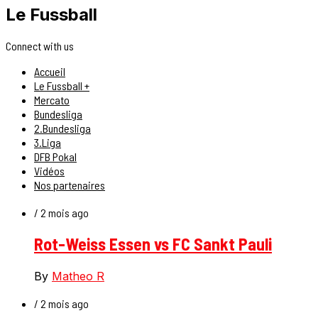
Le Fussball
Connect with us
Accueil
Le Fussball +
Mercato
Bundesliga
2.Bundesliga
3.Liga
DFB Pokal
Vidéos
Nos partenaires
/ 2 mois ago
Rot-Weiss Essen vs FC Sankt Pauli
By
Matheo R
/ 2 mois ago