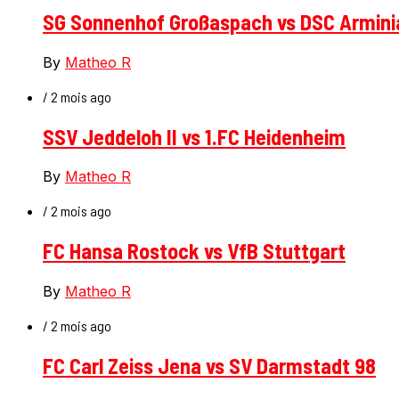
SG Sonnenhof Großaspach vs DSC Arminia
By
Matheo R
/ 2 mois ago
SSV Jeddeloh II vs 1.FC Heidenheim
By
Matheo R
/ 2 mois ago
FC Hansa Rostock vs VfB Stuttgart
By
Matheo R
/ 2 mois ago
FC Carl Zeiss Jena vs SV Darmstadt 98