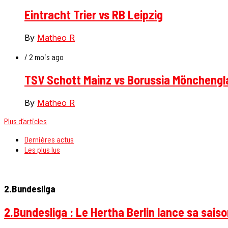
Eintracht Trier vs RB Leipzig
By
Matheo R
/ 2 mois ago
TSV Schott Mainz vs Borussia Möncheng
By
Matheo R
Plus d’articles
Dernières actus
Les plus lus
2.Bundesliga
2.Bundesliga : Le Hertha Berlin lance sa sais