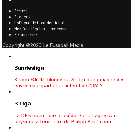
Accueil
A propos
Politique de Confidentialité
Mentions légales – Impressum
Se connecter
Copyright ©2026 Le Fussball Media
Bundesliga
Kiliann Sildillia bloqué au SC Freiburg malgré des
envies de départ et un intérêt de l’OM ?
3.Liga
La DFB ouvre une procédure pour agression
physique à l’encontre de Philipp Kaufmann