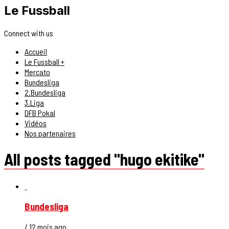
Le Fussball
Connect with us
Accueil
Le Fussball +
Mercato
Bundesliga
2.Bundesliga
3.Liga
DFB Pokal
Vidéos
Nos partenaires
All posts tagged "hugo ekitike"
Bundesliga
/ 12 mois ago