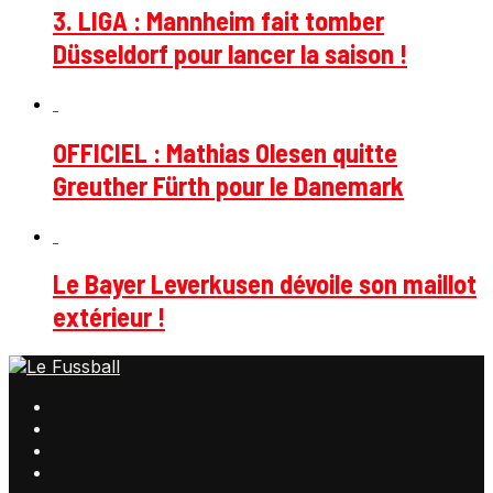
3. LIGA : Mannheim fait tomber
Düsseldorf pour lancer la saison !
OFFICIEL : Mathias Olesen quitte
Greuther Fürth pour le Danemark
Le Bayer Leverkusen dévoile son maillot
extérieur !