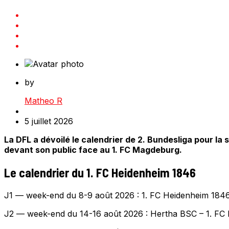
by
Matheo R
5 juillet 2026
La DFL a dévoilé le calendrier de 2. Bundesliga pour l
devant son public face au 1. FC Magdeburg.
Le calendrier du 1. FC Heidenheim 1846
J1 — week-end du 8-9 août 2026 : 1. FC Heidenheim 184
J2 — week-end du 14-16 août 2026 : Hertha BSC – 1. FC