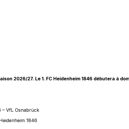
a saison 2026/27. Le 1. FC Heidenheim 1846 débutera à do
6 – VfL Osnabrück
 Heidenheim 1846