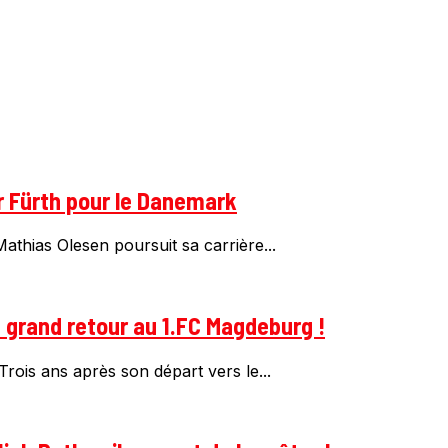
r Fürth pour le Danemark
thias Olesen poursuit sa carrière...
n grand retour au 1.FC Magdeburg !
rois ans après son départ vers le...