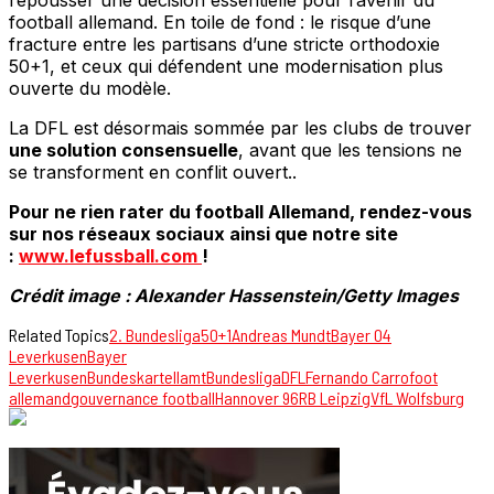
repousser une décision essentielle pour l’avenir du
football allemand. En toile de fond : le risque d’une
fracture entre les partisans d’une stricte orthodoxie
50+1, et ceux qui défendent une modernisation plus
ouverte du modèle.
La DFL est désormais sommée par les clubs de trouver
une solution consensuelle
, avant que les tensions ne
se transforment en conflit ouvert..
Pour ne rien rater du football Allemand, rendez-vous
sur nos réseaux sociaux ainsi que notre site
:
www.lefussball.com
!
Crédit image : Alexander Hassenstein/Getty Images
Related Topics
2. Bundesliga
50+1
Andreas Mundt
Bayer 04
Leverkusen
Bayer
Leverkusen
Bundeskartellamt
Bundesliga
DFL
Fernando Carro
foot
allemand
gouvernance football
Hannover 96
RB Leipzig
VfL Wolfsburg