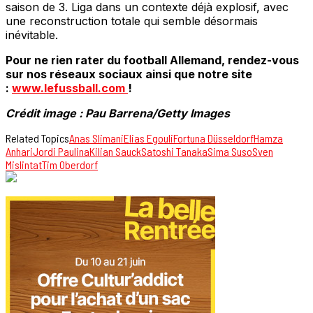
saison de 3. Liga dans un contexte déjà explosif, avec
une reconstruction totale qui semble désormais
inévitable.
Pour ne rien rater du football Allemand, rendez-vous
sur nos réseaux sociaux ainsi que notre site
:
www.lefussball.com
!
Crédit image : Pau Barrena/Getty Images
Related Topics
Anas Slimani
Elias Egouli
Fortuna Düsseldorf
Hamza
Anhari
Jordi Paulina
Kilian Sauck
Satoshi Tanaka
Sima Suso
Sven
Mislintat
Tim Oberdorf