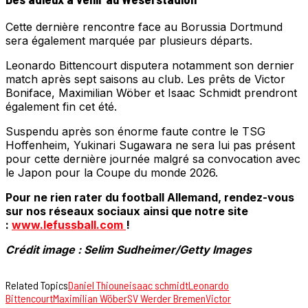
Cette dernière rencontre face au Borussia Dortmund
sera également marquée par plusieurs départs.
Leonardo Bittencourt disputera notamment son dernier
match après sept saisons au club. Les prêts de Victor
Boniface, Maximilian Wöber et Isaac Schmidt prendront
également fin cet été.
Suspendu après son énorme faute contre le TSG
Hoffenheim, Yukinari Sugawara ne sera lui pas présent
pour cette dernière journée malgré sa convocation avec
le Japon pour la Coupe du monde 2026.
Pour ne rien rater du football Allemand, rendez-vous
sur nos réseaux sociaux ainsi que notre site
:
www.lefussball.com
!
Crédit image : Selim Sudheimer/Getty Images
Related Topics
Daniel Thioune
isaac schmidt
Leonardo
Bittencourt
Maximilian Wöber
SV Werder Bremen
Victor