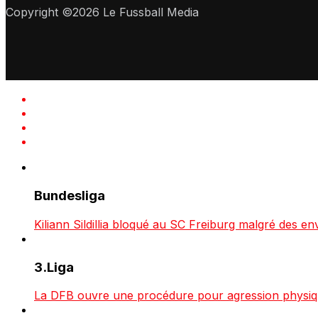
Copyright ©2026 Le Fussball Media
Bundesliga
Kiliann Sildillia bloqué au SC Freiburg malgré des env
3.Liga
La DFB ouvre une procédure pour agression physiqu