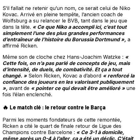
S’il fallait ne retenir qu’un nom, ce serait celui de Niko
Kovac. Arrivé en pleine tempête, l’ancien coach de
Wolfsburg a su relancer le BVB, tant dans le jeu que
dans la tête.
« Ce que Niko a accompli ici, c’est tout
simplement l’une des plus grandes performances
d’entraîneur de l’histoire du Borussia Dortmund »,
a
affirmé Ricken.
Même son de cloche chez Hans-Joachim Watzke :
«
Cette fois, on n’a pas parlé de concepts de jeu, mais
d’intensité, de duels, de combativité. Et ça a tout
changé. »
Selon Ricken, Kovac a d’abord
« renforcé la
confiance des joueurs en les valorisant publiquement
»,
avant de
« pointer ce qui devait être amélioré »
une
fois l’élan enclenché.
🔥 Le match clé : le retour contre le Barça
Parmi les moments fondateurs de cette remontée,
Ricken a cité le quart de finale retour de Ligue des
Champions contre Barcelone :
« Ce 3-1 à domicile,
même après un 0-4 à l’aller, ça a été un déclic. C’était