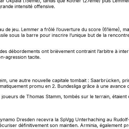
ar Okpala (15ème), tandis que Kother (27ème) puis Lemme
rande intensité offensive.
eau de jeu. Lemmer a frôlé l’ouverture du score (61ème), ma
ile sous la barre pour inscrire l’unique but de la rencont
: des débordements ont brièvement contraint l’arbitre à inte
n-agression tacite.
, une autre nouvelle capitale tombait : Saarbrücken, princi
hématiquement promu en 2. Bundesliga grâce à une avance d
Les joueurs de Thomas Stamm, tombés sur le terrain, étaient
 Dynamo Dresden recevra la SpVgg Unterhaching au Rudolf
curiser définitivement son maintien. Arminia, également p