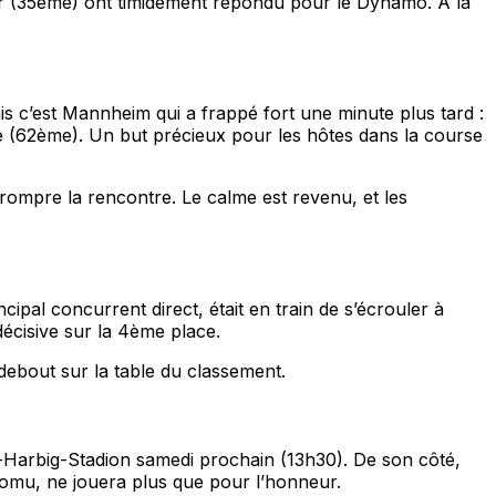
r (35ème) ont timidement répondu pour le Dynamo. À la
is c’est Mannheim qui a frappé fort une minute plus tard :
re (62ème). Un but précieux pour les hôtes dans la course
rrompre la rencontre. Le calme est revenu, et les
pal concurrent direct, était en train de s’écrouler à
écisive sur la 4ème place.
 debout sur la table du classement.
-Harbig-Stadion samedi prochain (13h30). De son côté,
romu, ne jouera plus que pour l’honneur.