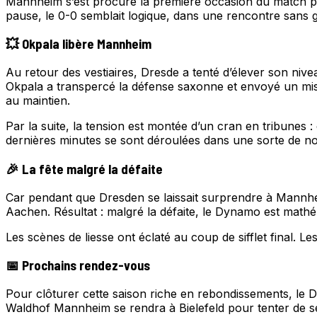
Mannheim s’est procuré la première occasion du match p
pause, le 0-0 semblait logique, dans une rencontre sans g
💥 Okpala libère Mannheim
Au retour des vestiaires, Dresde a tenté d’élever son niv
Okpala a transpercé la défense saxonne et envoyé un miss
au maintien.
Par la suite, la tension est montée d’un cran en tribunes 
dernières minutes se sont déroulées dans une sorte de no
🎉 La fête malgré la défaite
Car pendant que Dresden se laissait surprendre à Mannheim
Aachen. Résultat : malgré la défaite, le Dynamo est mat
Les scènes de liesse ont éclaté au coup de sifflet final. 
📅 Prochains rendez-vous
Pour clôturer cette saison riche en rebondissements, le
Waldhof Mannheim se rendra à Bielefeld pour tenter de sé