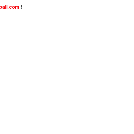
ball.com
!