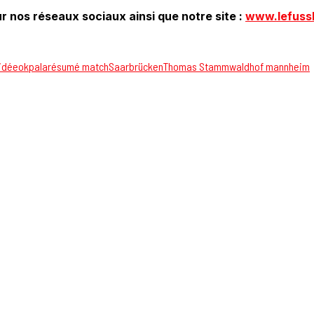
r nos réseaux sociaux ainsi que notre site :
www.lefuss
idée
okpala
résumé match
Saarbrücken
Thomas Stamm
waldhof mannheim