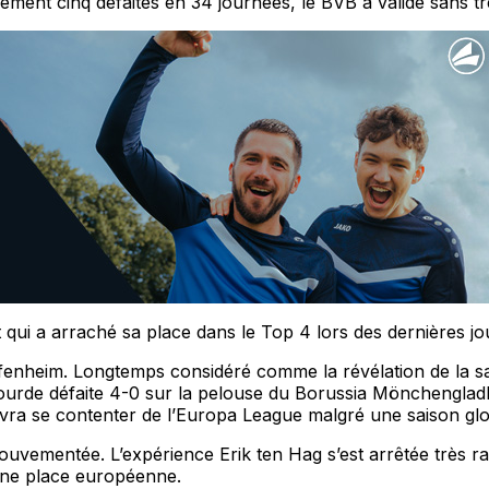
eulement cinq défaites en 34 journées, le BVB a validé sans 
qui a arraché sa place dans le Top 4 lors des dernières jo
enheim. Longtemps considéré comme la révélation de la sais
lourde défaite 4-0 sur la pelouse du Borussia Mönchengladb
ra se contenter de l’Europa League malgré une saison glo
vementée. L’expérience Erik ten Hag s’est arrêtée très ra
 une place européenne.