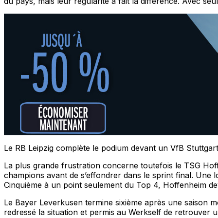
du pays, mais leur régularité a fait la différence. Avec s
Le RB Leipzig complète le podium devant un VfB Stuttgart 
La plus grande frustration concerne toutefois le TSG Hoff
champions avant de s’effondrer dans le sprint final. Une 
Cinquième à un point seulement du Top 4, Hoffenheim dev
Le Bayer Leverkusen termine sixième après une saison mou
redressé la situation et permis au Werkself de retrouver