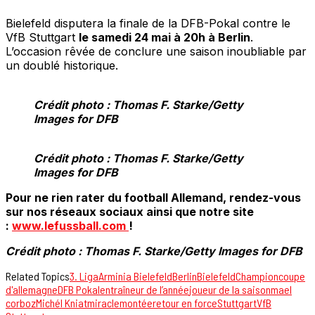
Bielefeld disputera la finale de la DFB-Pokal contre le
VfB Stuttgart
le samedi 24 mai à 20h à Berlin
.
L’occasion rêvée de conclure une saison inoubliable par
un doublé historique.
Crédit photo : Thomas F. Starke/Getty
Images for DFB
Crédit photo : Thomas F. Starke/Getty
Images for DFB
Pour ne rien rater du football Allemand, rendez-vous
sur nos réseaux sociaux ainsi que notre site
:
www.lefussball.com
!
Crédit photo : Thomas F. Starke/Getty Images for DFB
Related Topics
3. Liga
Arminia Bielefeld
Berlin
Bielefeld
Champion
coupe
d'allemagne
DFB Pokal
entraîneur de l’année
joueur de la saison
mael
corboz
Michél Kniat
miracle
montée
retour en force
Stuttgart
VfB