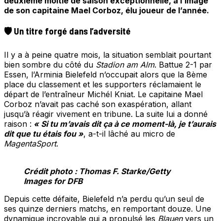
deuxième moitié de saison exceptionnelle, à l’image
de son capitaine Mael Corboz, élu joueur de l’année.
🛡️ Un titre forgé dans l’adversité
Il y a à peine quatre mois, la situation semblait pourtant
bien sombre du côté du
Stadion am Alm
. Battue 2-1 par
Essen, l’Arminia Bielefeld n’occupait alors que la 8ème
place du classement et les supporters réclamaient le
départ de l’entraîneur Michél Kniat. Le capitaine Mael
Corboz n’avait pas caché son exaspération, allant
jusqu’à réagir vivement en tribune. La suite lui a donné
raison :
« Si tu m’avais dit ça à ce moment-là, je t’aurais
dit que tu étais fou »
, a-t-il lâché au micro de
MagentaSport
.
Crédit photo : Thomas F. Starke/Getty
Images for DFB
Depuis cette défaite, Bielefeld n’a perdu qu’un seul de
ses quinze derniers matchs, en remportant douze. Une
dynamique incroyable qui a propulsé les
Blauen
vers un