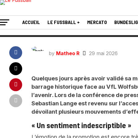
sportif du SC Pade
ACCUEIL
LE FUSSBALL +
MERCATO
BUNDESLI
by
Matheo R
29 mai 2026
Quelques jours après avoir validé sa 
barrage historique face au VfL Wolfsb
l’avenir. Lors de la conférence de press
Sebastian Lange est revenu sur l’access
dévoilant plusieurs mouvements d’effe
« Un sentiment indescriptible »
L’émotion de la promotion est encore tr