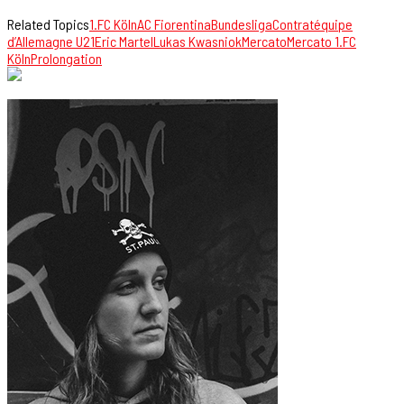
Related Topics
1.FC Köln
AC Fiorentina
Bundesliga
Contrat
équipe
d’Allemagne U21
Eric Martel
Lukas Kwasniok
Mercato
Mercato 1.FC
Köln
Prolongation