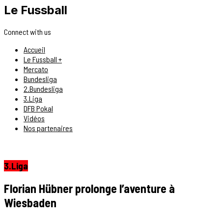
Le Fussball
Connect with us
Accueil
Le Fussball +
Mercato
Bundesliga
2.Bundesliga
3.Liga
DFB Pokal
Vidéos
Nos partenaires
3.Liga
Florian Hübner prolonge l’aventure à
Wiesbaden