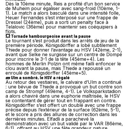
Dès la 10ème minute, Reis a profité d’un bon service
de Muheim pour égaliser avec sang-froid (10ème, 1-
1). Le match a alors basculé dans une intensité folle,
Heuer Fernandes s’est interposé sur une frappe de
Dressel (24ème), puis a sorti un penalty face à
Telalovic (36ème) pour maintenir ses coéquipiers à
flots.
💥 Tornade hambourgeoise avant la pause
Le tournant s’est produit dans les arrêts de jeu de la
première période. Königsdörffer a lobé subtilement
Thiede pour donner l’avantage au HSV (42ème, 2-1),
avant que Selke ne surgisse sur un centre de Dompé
pour inscrire le 3-1 de la tête (45ème+4). Les
hommes de Merlin Polzin ont même failli enfoncer le
clou avant la pause, mais Thiede a repoussé un
enroulé de Königsdörffer (45ème+5).
🧱 Ulm a sombré, le HSV a régalé
Au retour des vestiaires, le calvaire d’Ulm a continué
: une bévue de Thiede a provoqué un but contre son
camp de Strompf (49ème, 4-1). Le Volksparkstadion
a alors chaviré dans une euphorie maîtrisée, le HSV
se contentant de gérer tout en frappant en contre.
Königsdörffer s’est offert un doublé avec une frappe
précise depuis l’extérieur de la surface (62ème, 5-1),
et le score a pris des allures de correction dans les
dernières minutes. Elfadli a parachevé la
démonstration avec un but validé par le VAR (86ème,
6-1), offrant au HSV une fête grandeur nature.