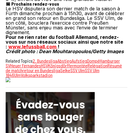
📅 Prochains rendez-vous
Le HSV disputera son dernier match de la saison à
Fürth dimanche prochain à 15h30, avant de célébrer
en grand son retour en Bundesliga. Le SSV Ulm, de
son côté, bouclera l’exercice contre Preußen
Münster, sans enjeu mais avec l’envie de terminer
dignement.
Pour ne rien rater du football Allemand, rendez-
vous sur nos réseaux sociaux ainsi que notre site
:
www.lefussball.com
!
Crédit photo : Dean Mouhtaropoulos/Getty Images
Related Topics
2. Bundesliga
Abstieg
Aufstieg
Dompé
Hamburger
SV
Heuer Fernandes
HSV
Königsdörffer
montée
Relégation
Résumé
de match
retour en Bundesliga
Selke
SSV Ulm
SSV Ulm
1846
Ulm
Volksparkstadion