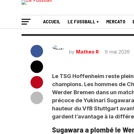
champions
ACCUEIL
LE FUSSBALL +
MERCATO
by
Matheo R
9 mai 2026
Le TSG Hoffenheim reste plein
champions. Les hommes de Chri
Werder Bremen dans un match 
précoce de Yukinari Sugawara
hauteur du VfB Stuttgart avan
gardent l’avantage à la différ
Sugawara a plombé le Wer