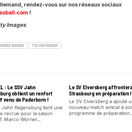
 Allemand, rendez-vous sur nos réseaux sociaux
ssball.com
!
tty Images
WERDER BREMEN
TSG HOFFENHEIM
EL : Le SSV Jahn
Le SV Elversberg affronter
burg obtient un renfort
Strasbourg en préparation !
f venu de Paderborn !
Le SV Elversberg a ajouté 
nouveau match amical à so
 Jahn Regensburg tient une
programme de préparation..
e recrue pour la saison
7. Marco Wörner...