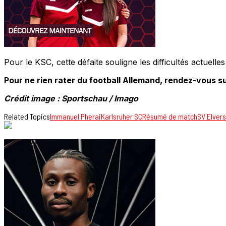
Pour le KSC, cette défaite souligne les difficultés actuell
Pour ne rien rater du football Allemand, rendez-vous su
Crédit image : Sportschau / Imago
Related Topics
Immanuel Pherai
Karlsruher SC
Résumé de match
SV Elver