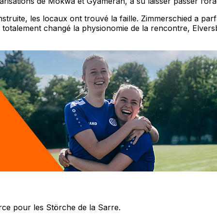
arisations de Mokwa et Gyamerah, a su laisser passer l’ora
ruite, les locaux ont trouvé la faille. Zimmerschied a parfa
 totalement changé la physionomie de la rencontre, Elversbe
rce pour les Störche de la Sarre.