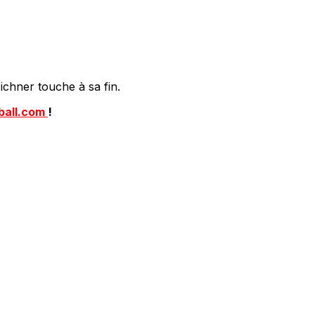
Eichner touche à sa fin.
ball.com
!