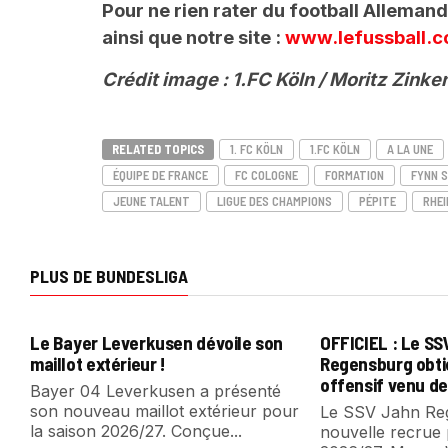
Pour ne rien rater du football Alleman
ainsi que notre site :
www.lefussball.
Crédit image : 1.FC Köln / Moritz Zink
RELATED TOPICS
1. FC KÖLN
1.FC KÖLN
A LA UNE
ÉQUIPE DE FRANCE
FC COLOGNE
FORMATION
FYNN 
JEUNE TALENT
LIGUE DES CHAMPIONS
PÉPITE
RHEI
PLUS DE BUNDESLIGA
Le Bayer Leverkusen dévoile son
OFFICIEL : Le S
maillot extérieur !
Regensburg obti
offensif venu de
Bayer 04 Leverkusen a présenté
son nouveau maillot extérieur pour
Le SSV Jahn Reg
la saison 2026/27. Conçue...
nouvelle recrue 