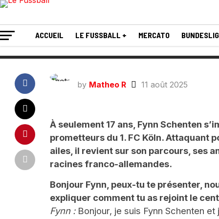
allemand !
ACCUEIL
LE FUSSBALL +
MERCATO
BUNDESLI
by
Matheo R
11 août 2025
À seulement 17 ans, Fynn Schenten s’i
prometteurs du 1. FC Köln. Attaquant p
ailes, il revient sur son parcours, ses
racines franco-allemandes.
Bonjour Fynn, peux-tu te présenter, no
expliquer comment tu as rejoint le cent
Fynn :
Bonjour, je suis Fynn Schenten et j