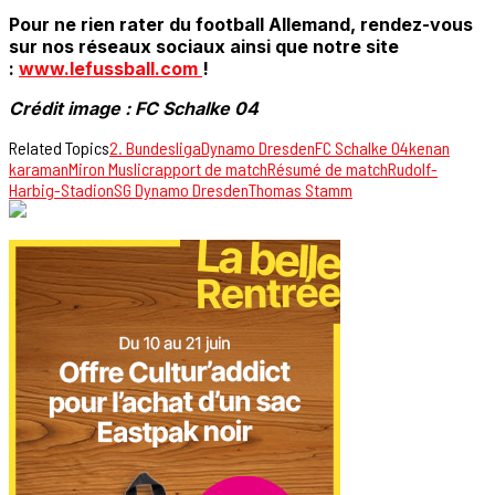
Pour ne rien rater du football Allemand, rendez-vous
sur nos réseaux sociaux ainsi que notre site
:
www.lefussball.com
!
Crédit image : FC Schalke 04
Related Topics
2. Bundesliga
Dynamo Dresden
FC Schalke 04
kenan
karaman
Miron Muslic
rapport de match
Résumé de match
Rudolf-
Harbig-Stadion
SG Dynamo Dresden
Thomas Stamm