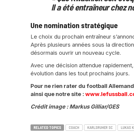
Il a été entraîneur chez no
Une nomination stratégique
Le choix du prochain entraîneur s’annon
Après plusieurs années sous la direction 
désormais ouvrir un nouveau cycle.
Avec une décision attendue rapidement, 
évolution dans les tout prochains jours.
Pour ne rien rater du football Alleman
ainsi que notre site :
www.lefussball.
Crédit image : Markus Gilliar/GES
RELATED TOPICS
COACH
KARLSRUHER SC
LUKAS 