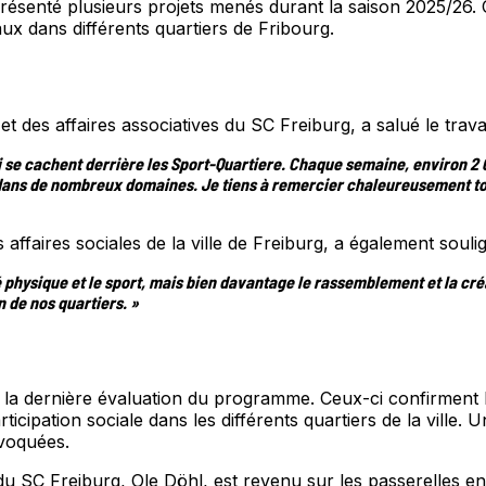
résenté plusieurs projets menés durant la saison 2025/26. Ce
aux dans différents quartiers de Fribourg.
des affaires associatives du SC Freiburg, a salué le trava
l qui se cachent derrière les Sport-Quartiere. Chaque semaine, enviro
s dans de nombreux domaines. Je tiens à remercier chaleureusement to
affaires sociales de la ville de Freiburg, a également souli
physique et le sport, mais bien davantage le rassemblement et la créat
n de nos quartiers. »
a dernière évaluation du programme. Ceux-ci confirment l’impa
rticipation sociale dans les différents quartiers de la ville.
évoquées.
u SC Freiburg, Ole Döhl, est revenu sur les passerelles ent