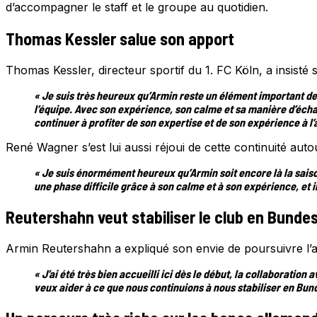
d’accompagner le staff et le groupe au quotidien.
Thomas Kessler salue son apport
Thomas Kessler, directeur sportif du 1. FC Köln, a insist
« Je suis très heureux qu’Armin reste un élément important de 
l’équipe. Avec son expérience, son calme et sa manière d’éch
continuer à profiter de son expertise et de son expérience à l’
René Wagner s’est lui aussi réjoui de cette continuité autou
« Je suis énormément heureux qu’Armin soit encore là la sais
une phase difficile grâce à son calme et à son expérience, et i
Reutershahn veut stabiliser le club en Bundes
Armin Reutershahn a expliqué son envie de poursuivre l’a
« J’ai été très bien accueilli ici dès le début, la collaboratio
veux aider à ce que nous continuions à nous stabiliser en Bun