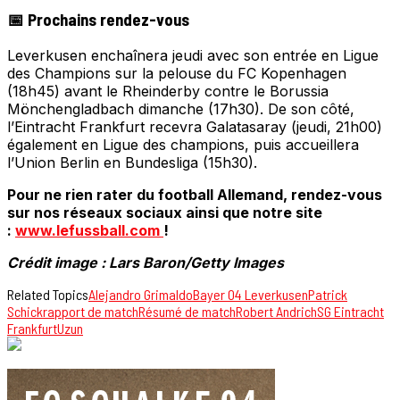
📅 Prochains rendez-vous
Leverkusen enchaînera jeudi avec son entrée en Ligue
des Champions sur la pelouse du FC Kopenhagen
(18h45) avant le Rheinderby contre le Borussia
Mönchengladbach dimanche (17h30). De son côté,
l’Eintracht Frankfurt recevra Galatasaray (jeudi, 21h00)
également en Ligue des champions, puis accueillera
l’Union Berlin en Bundesliga (15h30).
Pour ne rien rater du football Allemand, rendez-vous
sur nos réseaux sociaux ainsi que notre site
:
www.lefussball.com
!
Crédit image : Lars Baron/Getty Images
Related Topics
Alejandro Grimaldo
Bayer 04 Leverkusen
Patrick
Schick
rapport de match
Résumé de match
Robert Andrich
SG Eintracht
Frankfurt
Uzun