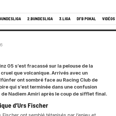
5
BUNDESLIGA
2.BUNDESLIGA
3.LIGA
DFB POKAL
VIDÉOS
26
nz 05 s’est fracassé sur la pelouse de la
 cruel que volcanique. Arrivés avec un
llfünfer ont sombré face au Racing Club de
oire qui s’est terminée dans une confusion
 de Nadiem Amiri après le coup de sifflet final.
ique d’Urs Fischer
Fischer ont semblé tétanisés par l’enjeu et