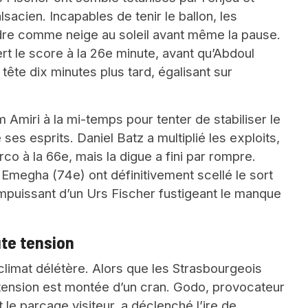
sacien. Incapables de tenir le ballon, les
dre comme neige au soleil avant même la pause.
rt le score à la 26e minute, avant qu’Abdoul
tête dix minutes plus tard, égalisant sur
 Amiri à la mi-temps pour tenter de stabiliser le
 ses esprits. Daniel Batz a multiplié les exploits,
o à la 66e, mais la digue a fini par rompre.
 Emegha (74e) ont définitivement scellé le sort
mpuissant d’un Urs Fischer fustigeant le manque
te tension
limat délétère. Alors que les Strasbourgeois
la tension est montée d’un cran. Godo, provocateur
le parcage visiteur, a déclenché l’ire de