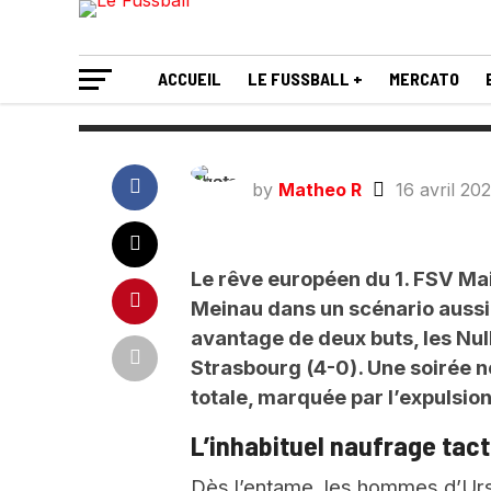
élimine Mainz 0
ACCUEIL
LE FUSSBALL +
MERCATO
by
Matheo R
16 avril 20
Le rêve européen du 1. FSV Mai
Meinau dans un scénario aussi
avantage de deux buts, les Nu
Strasbourg (4-0). Une soirée n
totale, marquée par l’expulsion
L’inhabituel naufrage tact
Dès l’entame, les hommes d’Urs 