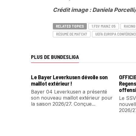
Crédit image : Daniela Porcell
RELATED TOPICS
1.FSV MAINZ 05
RACING
RÉSUMÉ DE MATCH7
UEFA EUROPA CONFÉRENC
PLUS DE BUNDESLIGA
Le Bayer Leverkusen dévoile son
OFFICI
maillot extérieur !
Regens
offensi
Bayer 04 Leverkusen a présenté
son nouveau maillot extérieur pour
Le SSV
la saison 2026/27. Conçue...
nouvell
2026/2