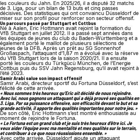
les couleurs du Jahn. En 2025/26, il a disputé 32 matchs
de 3. Liga, pour un bilan de 13 buts et cinq passes
décisives. Des statistiques qui ont convaincu Düsseldorf de
miser sur son profil pour renforcer son secteur offensif.
Un parcours passé par Stuttgart et Cottbus
Né à Aalen, Eric Hottmann avait rejoint la formation du
VfB Stuttgart en juillet 2012. Il a passé sept années dans
les équipes de jeunes du club du Baden-Württemberg et a
également porté le maillot de plusieurs sélections de
jeunes de la DFB. Après un prêt au SG Sonnenhof
Großaspach, l’attaquant d’1,87 m a évolué avec la réserve
du VfB Stuttgart lors de la saison 2020/21. Il a ensuite
porté les couleurs du Türkgücü München, de l’Energie
Cottbus puis du SSV Jahn Regensburg, qu’il avait rejoint à
l’été 2023.
Samir Arabi salue son impact offensif
Samir Arabi, directeur sportif du Fortuna Düsseldorf, s’est
félicité de cette arrivée.
« Nous sommes très heureux qu’Eric ait décidé de nous rejoindre.
Avec lui, nous gagnons un attaquant qui a déjà prouvé ses qualités en
3. Liga. Par sa puissance offensive, son efficacité devant le but et sa
grande activité, il apporte des qualités importantes pour notre jeu. »
De son côté, Eric Hottmann s’est montré enthousiaste au
moment de rejoindre le Fortuna.
« Le Fortuna est un grand club et je suis très heureux d’être ici. Je
veux aider l’équipe avec ma mentalité et mes qualités sur le terrain,
et contribuer à ce que nous réussissions ensemble. »
Avec cette arrivée, Düsseldorf ajoute un attaquant