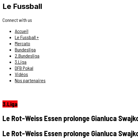
Le Fussball
Connect with us
Accueil
Le Fussball +
Mercato
Bundesliga
2.Bundesliga
3.Liga
DFB Pokal
Vidéos
Nos partenaires
3.Liga
Le Rot-Weiss Essen prolonge Gianluca Swajko
Le Rot-Weiss Essen prolonge Gianluca Swajko