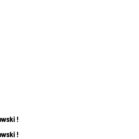
wski !
wski !