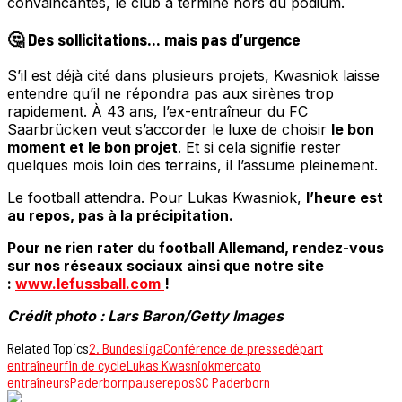
convaincantes, le club a terminé hors du podium.
🤔 Des sollicitations… mais pas d’urgence
S’il est déjà cité dans plusieurs projets, Kwasniok laisse
entendre qu’il ne répondra pas aux sirènes trop
rapidement. À 43 ans, l’ex-entraîneur du FC
Saarbrücken veut s’accorder le luxe de choisir
le bon
moment et le bon projet
. Et si cela signifie rester
quelques mois loin des terrains, il l’assume pleinement.
Le football attendra. Pour Lukas Kwasniok,
l’heure est
au repos, pas à la précipitation.
Pour ne rien rater du football Allemand, rendez-vous
sur nos réseaux sociaux ainsi que notre site
:
www.lefussball.com
!
Crédit photo : Lars Baron/Getty Images
Related Topics
2. Bundesliga
Conférence de presse
départ
entraîneur
fin de cycle
Lukas Kwasniok
mercato
entraîneurs
Paderborn
pause
repos
SC Paderborn