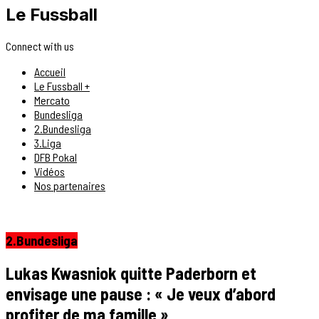
Le Fussball
Connect with us
Accueil
Le Fussball +
Mercato
Bundesliga
2.Bundesliga
3.Liga
DFB Pokal
Vidéos
Nos partenaires
2.Bundesliga
Lukas Kwasniok quitte Paderborn et
envisage une pause : « Je veux d’abord
profiter de ma famille »