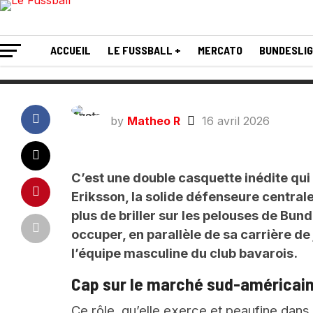
pour Vincent Komp
ACCUEIL
LE FUSSBALL +
MERCATO
BUNDESLI
by
Matheo R
16 avril 2026
C’est une double casquette inédite qu
Eriksson, la solide défenseure central
plus de briller sur les pelouses de Bun
occuper, en parallèle de sa carrière d
l’équipe masculine du club bavarois.
Cap sur le marché sud-américai
Ce rôle, qu’elle exerce et peaufine dans