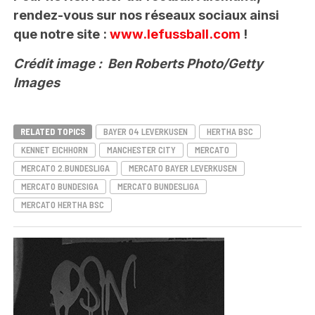
rendez-vous sur nos réseaux sociaux ainsi
que notre site :
www.lefussball.com
!
Crédit image : Ben Roberts Photo/Getty
Images
RELATED TOPICS
BAYER 04 LEVERKUSEN
HERTHA BSC
KENNET EICHHORN
MANCHESTER CITY
MERCATO
MERCATO 2.BUNDESLIGA
MERCATO BAYER LEVERKUSEN
MERCATO BUNDESIGA
MERCATO BUNDESLIGA
MERCATO HERTHA BSC