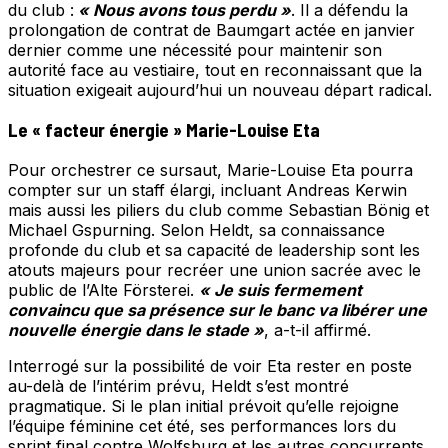
du club :
« Nous avons tous perdu »
. Il a défendu la
prolongation de contrat de Baumgart actée en janvier
dernier comme une nécessité pour maintenir son
autorité face au vestiaire, tout en reconnaissant que la
situation exigeait aujourd’hui un nouveau départ radical.
Le « facteur énergie » Marie-Louise Eta
Pour orchestrer ce sursaut, Marie-Louise Eta pourra
compter sur un staff élargi, incluant Andreas Kerwin
mais aussi les piliers du club comme Sebastian Bönig et
Michael Gspurning. Selon Heldt, sa connaissance
profonde du club et sa capacité de leadership sont les
atouts majeurs pour recréer une union sacrée avec le
public de l’Alte Försterei.
« Je suis fermement
convaincu que sa présence sur le banc va libérer une
nouvelle énergie dans le stade »
, a-t-il affirmé.
Interrogé sur la possibilité de voir Eta rester en poste
au-delà de l’intérim prévu, Heldt s’est montré
pragmatique. Si le plan initial prévoit qu’elle rejoigne
l’équipe féminine cet été, ses performances lors du
sprint final contre Wolfsburg et les autres concurrents