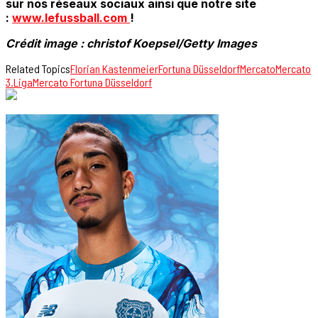
sur nos réseaux sociaux ainsi que notre site
:
www.lefussball.com
!
Crédit image : christof Koepsel/Getty Images
Related Topics
Florian Kastenmeier
Fortuna Düsseldorf
Mercato
Mercato
3.Liga
Mercato Fortuna Düsseldorf