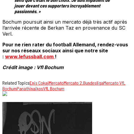
jouer devant ces supporters incroyablement
passionnés. »
Bochum poursuit ainsi un mercato déjà très actif après
l’arrivée récente de Berkan Taz en provenance du SC
Verl.
Pour ne rien rater du football Allemand, rendez-vous
sur nos réseaux sociaux ainsi que notre site
:
www.lefussball.com
!
Crédit image : Vfl Bochum
Related Topics
Enis Cokaj
Mercato
Mercato 2.Bundesliga
Mercato VfL
Bochum
Panathinaikos
VfL Bochum