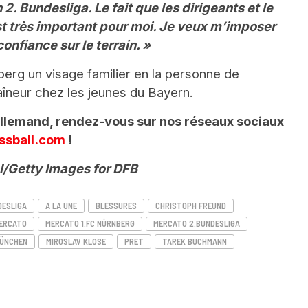
 2. Bundesliga. Le fait que les dirigeants et le
t très important pour moi. Je veux m’imposer
confiance sur le terrain. »
erg un visage familier en la personne de
aîneur chez les jeunes du Bayern.
 Allemand, rendez-vous sur nos réseaux sociaux
ssball.com
!
l/Getty Images for DFB
DESLIGA
A LA UNE
BLESSURES
CHRISTOPH FREUND
ERCATO
MERCATO 1.FC NÜRNBERG
MERCATO 2.BUNDESLIGA
MÜNCHEN
MIROSLAV KLOSE
PRET
TAREK BUCHMANN