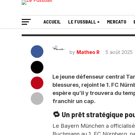
sa carrière
ACCUEIL
LE FUSSBALL +
MERCATO
by
Matheo R
5 août 2025
Le jeune défenseur central Ta
blessures, rejoint le 1. FC Nür
espère qu’il y trouvera du temp
franchir un cap.
🔁 Un prêt stratégique po
Le Bayern München a officialisé
Buchmann au 1. FC Nürnberg, pe