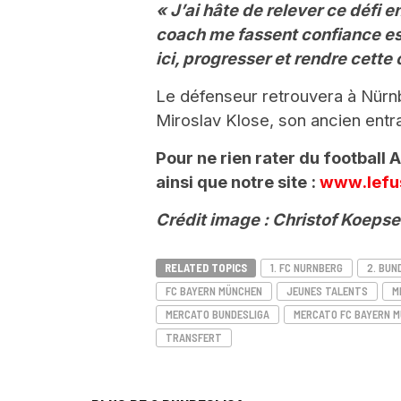
« J’ai hâte de relever ce défi en
coach me fassent confiance es
ici, progresser et rendre cette 
Le défenseur retrouvera à Nürnb
Miroslav Klose, son ancien entr
Pour ne rien rater du football
ainsi que notre site :
www.lefu
Crédit image : Christof Koepse
RELATED TOPICS
1. FC NURNBERG
2. BUN
FC BAYERN MÜNCHEN
JEUNES TALENTS
M
MERCATO BUNDESLIGA
MERCATO FC BAYERN 
TRANSFERT