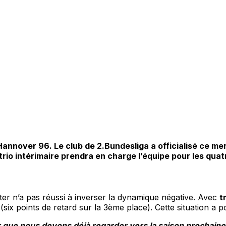
 Hannover 96. Le club de 2.Bundesliga a officialisé ce m
rio intérimaire prendra en charge l’équipe pour les quat
iter n’a pas réussi à inverser la dynamique négative. Avec
t
ix points de retard sur la 3ème place). Cette situation a p
ir que nous devons déjà regarder vers la saison prochaine