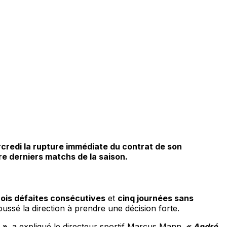
ercredi la rupture immédiate du contrat de son
re derniers matchs de la saison.
rois défaites consécutives
et
cinq journées sans
oussé la direction à prendre une décision forte.
 »
,
a expliqué le directeur sportif Marcus Mann.
« André