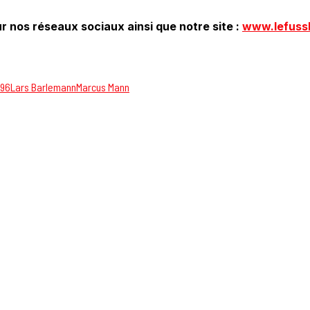
r nos réseaux sociaux ainsi que notre site :
www.lefuss
 96
Lars Barlemann
Marcus Mann