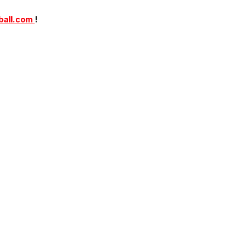
ball.com
!