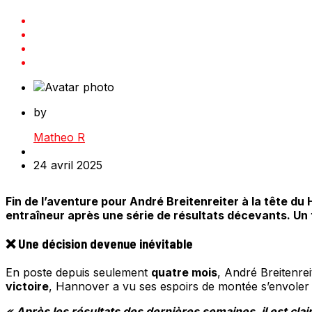
by
Matheo R
24 avril 2025
Fin de l’aventure pour André Breitenreiter à la tête du
entraîneur après une série de résultats décevants. Un t
❌ Une décision devenue inévitable
En poste depuis seulement
quatre mois
, André Breitenre
victoire
, Hannover a vu ses espoirs de montée s’envoler (s
« Après les résultats des dernières semaines, il est cla