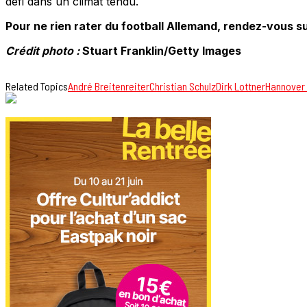
défi dans un climat tendu.
Pour ne rien rater du football Allemand, rendez-vous su
Crédit photo :
Stuart Franklin/Getty Images
Related Topics
André Breitenreiter
Christian Schulz
Dirk Lottner
Hannover