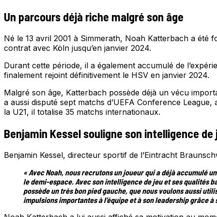
Un parcours déjà riche malgré son âge
Né le 13 avril 2001 à Simmerath, Noah Katterbach a été for
contrat avec Köln jusqu’en janvier 2024.
Durant cette période, il a également accumulé de l’expér
finalement rejoint définitivement le HSV en janvier 2024.
Malgré son âge, Katterbach possède déjà un vécu importan
a aussi disputé sept matchs d’UEFA Conference League, ain
la U21, il totalise 35 matchs internationaux.
Benjamin Kessel souligne son intelligence de 
Benjamin Kessel, directeur sportif de l’Eintracht Braunsc
« Avec Noah, nous recrutons un joueur qui a déjà accumulé une
le demi-espace. Avec son intelligence de jeu et ses qualités b
possède un très bon pied gauche, que nous voulons aussi utili
impulsions importantes à l’équipe et à son leadership grâce à 
Noah Katterbach a lui aussi affiché sa motivation au mom