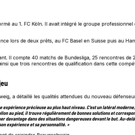
mé au 1. FC Köln. Il avait intégré le groupe professionnel 
ience lors de deux prêts, au FC Basel en Suisse puis au H
t. Il compte 40 matchs de Bundesliga, 25 rencontres de 2. 
si que trois rencontres de qualification dans cette compéti
jeu
hweig, a détaillé les qualités attendues du nouveau défense
 expérience précieuse au plus haut niveau. C’est un latéral moderne, q
allon au pied, il trouve régulièrement de bonnes solutions et correspo
ser davantage dans des situations dangereuses devant le but. Au-delà 
son expérience et sa personnalité. »
ent de rejoindre Braunschweig.