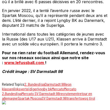
où il a brillé avec 6 passes décisives en 20 rencontres.
En janvier 2022, il a tenté l’aventure russe avec le
Spartak Moscou, qu’il a représenté pendant deux ans et
demi. L’été dernier, il a rejoint Lyngby BK au Danemark,
disputant 23 matchs de Superliga.
International dans toutes les catégories de jeunes avec
la Russie (des U17 aux U21), Klassen arrive à Darmstadt
avec un solide vécu européen. Il portera le numéro 3.
Pour ne rien rater du football Allemand, rendez-vous
sur nos réseaux sociaux ainsi que notre site
:
www.lefussball.com
!
Crédit image : SV Darmstadt 98
Related Topics
2. Bundesliga
Darmstadt 98
leon
klassen
linksverteidiger
lyngby bk
Mercato
Mercato
2.Bundesliga
Mercato SV Darmstadt 98
recrutement
retour en
allemagne
Spartak Moscou
SV Darmstadt 98
transferts
wsg tirol