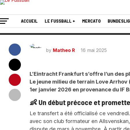
l’Eintracht Frankfu
ACCUEIL
LE FUSSBALL +
MERCATO
BUNDESLI
by
Matheo R
16 mai 2025
L’Eintracht Frankfurt s’offre l’un des 
Le jeune milieu de terrain Love Arrhov (
1er janvier 2026 en provenance du IF
👶 Un début précoce et promett
Le transfert a été officialisé ce vendred
avec son club formateur en Allsvenskan, 
dispute de mars à novembre. À partir de 