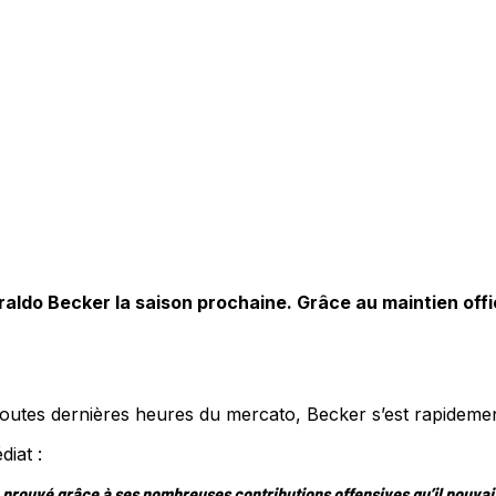
ldo Becker la saison prochaine. Grâce au maintien offici
utes dernières heures du mercato, Becker s’est rapidement
diat :
éjà prouvé grâce à ses nombreuses contributions offensives qu’il pouv