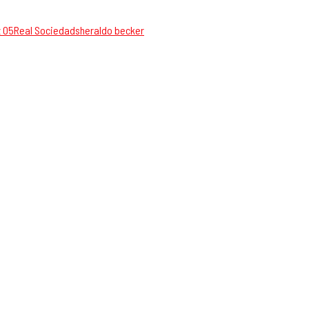
 05
Real Sociedad
sheraldo becker