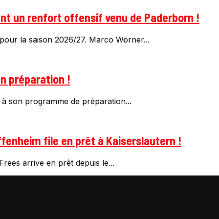
t un renfort offensif venu de Paderborn !
pour la saison 2026/27. Marco Wörner...
n préparation !
 à son programme de préparation...
fenheim file en prêt à Kaiserslautern !
rees arrive en prêt depuis le...