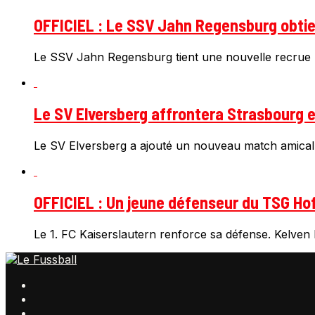
OFFICIEL : Le SSV Jahn Regensburg obtien
Le SSV Jahn Regensburg tient une nouvelle recrue 
Le SV Elversberg affrontera Strasbourg e
Le SV Elversberg a ajouté un nouveau match amical
OFFICIEL : Un jeune défenseur du TSG Hof
Le 1. FC Kaiserslautern renforce sa défense. Kelven F