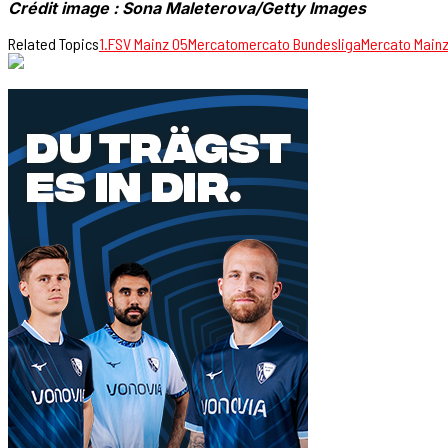
Crédit image : Sona Maleterova/Getty Images
Related Topics
1.FSV Mainz 05
Mercato
mercato Bundesliga
Mercato Mainz