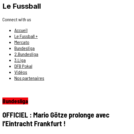
Le Fussball
Connect with us
Accueil
Le Fussball +
Mercato
Bundesliga
2.Bundesliga
3.Liga
DFB Pokal
Vidéos
Nos partenaires
Bundesliga
OFFICIEL : Mario Götze prolonge avec
l’Eintracht Frankfurt !