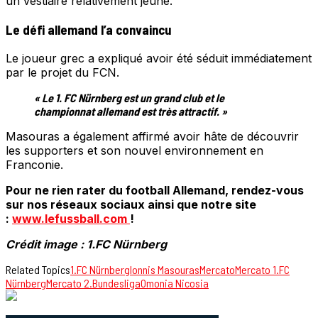
un vestiaire relativement jeune.
Le défi allemand l’a convaincu
Le joueur grec a expliqué avoir été séduit immédiatement
par le projet du FCN.
« Le 1. FC Nürnberg est un grand club et le
championnat allemand est très attractif. »
Masouras a également affirmé avoir hâte de découvrir
les supporters et son nouvel environnement en
Franconie.
Pour ne rien rater du football Allemand, rendez-vous
sur nos réseaux sociaux ainsi que notre site
:
www.lefussball.com
!
Crédit image : 1.FC Nürnberg
Related Topics
1.FC Nürnberg
Ionnis Masouras
Mercato
Mercato 1.FC
Nürnberg
Mercato 2.Bundesliga
Omonia Nicosia