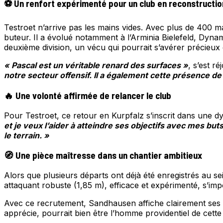
⚽ Un renfort expérimenté pour un club en reconstructio
Testroet n’arrive pas les mains vides. Avec plus de 400 mat
buteur. Il a évolué notamment à l’Arminia Bielefeld, Dyn
deuxième division, un vécu qui pourrait s’avérer précieux 
« Pascal est un véritable renard des surfaces »
, s’est r
notre secteur offensif. Il a également cette présence d
🔥 Une volonté affirmée de relancer le club
Pour Testroet, ce retour en Kurpfalz s’inscrit dans une d
et je veux l’aider à atteindre ses objectifs avec mes but
le terrain. »
🧭 Une pièce maîtresse dans un chantier ambitieux
Alors que plusieurs départs ont déjà été enregistrés au se
attaquant robuste (1,85 m), efficace et expérimenté, s’im
Avec ce recrutement, Sandhausen affiche clairement ses int
apprécie, pourrait bien être l’homme providentiel de cette