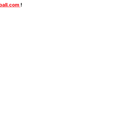
ball.com
!