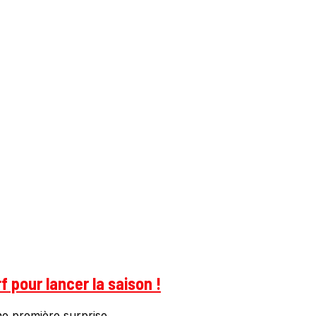
 pour lancer la saison !
ne première surprise....