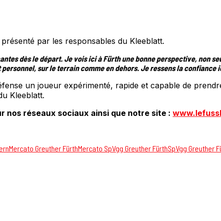
 présenté par les responsables du Kleeblatt.
antes dès le départ. Je vois ici à Fürth une bonne perspective, non s
ersonnel, sur le terrain comme en dehors. Je ressens la confiance ic
défense un joueur expérimenté, rapide et capable de prend
u Kleeblatt.
r nos réseaux sociaux ainsi que notre site :
www.lefuss
ern
Mercato Greuther Fürth
Mercato SpVgg Greuther Fürth
SpVgg Greuther F