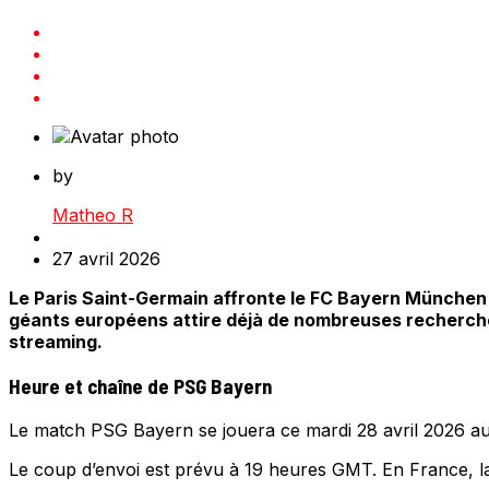
by
Matheo R
27 avril 2026
Le Paris Saint-Germain affronte le FC Bayern München 
géants européens attire déjà de nombreuses recherches
streaming.
Heure et chaîne de PSG Bayern
Le match PSG Bayern se jouera ce mardi 28 avril 2026 au
Le coup d’envoi est prévu à 19 heures GMT. En France, la