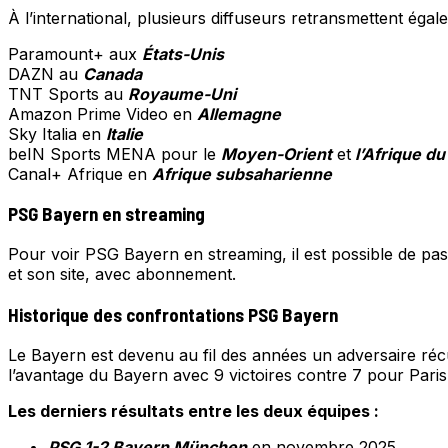
À l’international, plusieurs diffuseurs retransmettent égal
Paramount+ aux
États-Unis
DAZN au
Canada
TNT Sports au
Royaume-Uni
Amazon Prime Video en
Allemagne
Sky Italia en
Italie
beIN Sports MENA pour le
Moyen-Orient
et
l’Afrique du
Canal+ Afrique en
Afrique subsaharienne
PSG Bayern en streaming
Pour voir PSG Bayern en streaming, il est possible de pas
et son site, avec abonnement.
Historique des confrontations PSG Bayern
Le Bayern est devenu au fil des années un adversaire réc
l’avantage du Bayern avec 9 victoires contre 7 pour Paris
Les derniers résultats entre les deux équipes :
PSG 1-2 Bayern München
en novembre 2025