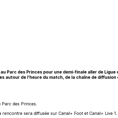
au Parc des Princes pour une demi-finale aller de Ligue
 autour de l’heure du match, de la chaîne de diffusion
 Parc des Princes.
 rencontre sera diffusée sur Canal+ Foot et Canal+ Live 1.