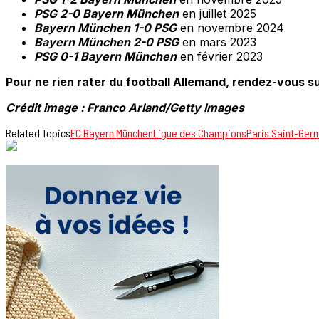
PSG 2-0 Bayern München
en juillet 2025
Bayern München 1-0 PSG
en novembre 2024
Bayern München 2-0 PSG
en mars 2023
PSG 0-1 Bayern München
en février 2023
Pour ne rien rater du football Allemand, rendez-vous su
Crédit image : Franco Arland/Getty Images
Related Topics
FC Bayern München
Ligue des Champions
Paris Saint-Ger