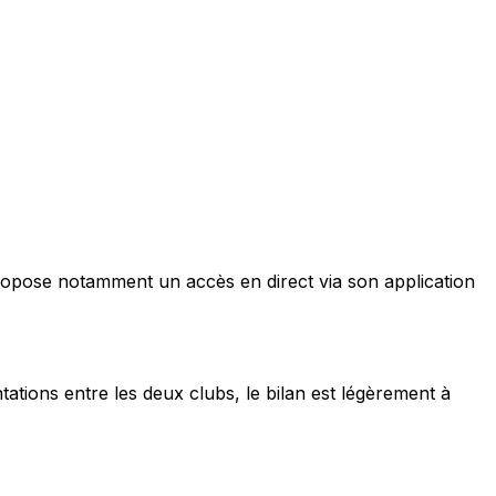
 propose notamment un accès en direct via son application
tions entre les deux clubs, le bilan est légèrement à