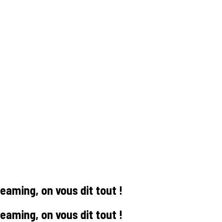
eaming, on vous dit tout !
eaming, on vous dit tout !