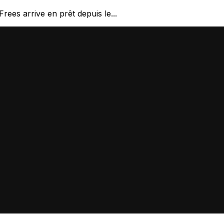
rees arrive en prêt depuis le...