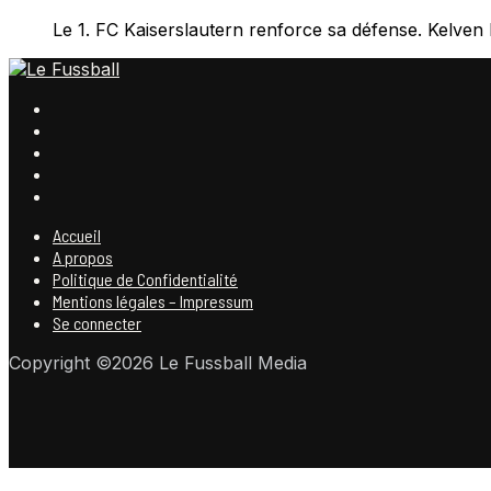
Le 1. FC Kaiserslautern renforce sa défense. Kelven F
Accueil
A propos
Politique de Confidentialité
Mentions légales – Impressum
Se connecter
Copyright ©2026 Le Fussball Media