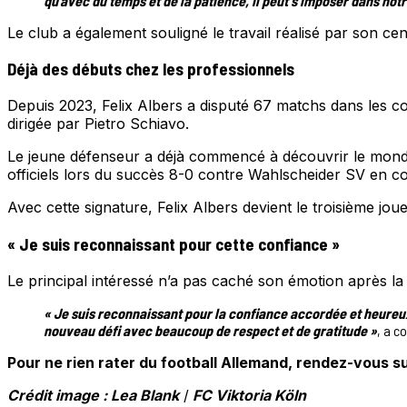
qu’avec du temps et de la patience, il peut s’imposer dans notr
Le club a également souligné le travail réalisé par son cen
Déjà des débuts chez les professionnels
Depuis 2023, Felix Albers a disputé 67 matchs dans les c
dirigée par Pietro Schiavo.
Le jeune défenseur a déjà commencé à découvrir le monde p
officiels lors du succès 8-0 contre Wahlscheider SV en cou
Avec cette signature, Felix Albers devient le troisième jo
« Je suis reconnaissant pour cette confiance »
Le principal intéressé n’a pas caché son émotion après la
« Je suis reconnaissant pour la confiance accordée et heureux 
nouveau défi avec beaucoup de respect et de gratitude »
, a c
Pour ne rien rater du football Allemand, rendez-vous su
Crédit image : Lea Blank
/
FC Viktoria Köln