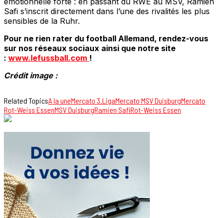
émotionnelle forte : en passant du RWE au MSV, Ramien
Safi s’inscrit directement dans l’une des rivalités les plus
sensibles de la Ruhr.
Pour ne rien rater du football Allemand, rendez-vous
sur nos réseaux sociaux ainsi que notre site
:
www.lefussball.com
!
Crédit image :
Related Topics
A la une
Mercato 3.Liga
Mercato MSV Duisburg
Mercato
Rot-Weiss Essen
MSV Duisburg
Ramien Safi
Rot-Weiss Essen