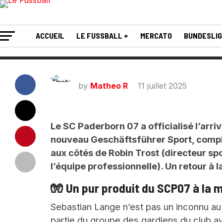
nommé directeur s
ACCUEIL
LE FUSSBALL +
MERCATO
BUNDESLI
by
Matheo R
11 juillet 2025
Le SC Paderborn 07 a officialisé l’ar
nouveau Geschäftsführer Sport, compl
aux côtés de Robin Trost (directeur spo
l’équipe professionnelle). Un retour à 
🧤 Un pur produit du SCP07 à la
Sebastian Lange n’est pas un inconnu au 
partie du groupe des gardiens du club a