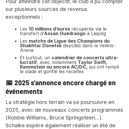
Pour atteindre cet objectif, le club a pu compter
sur plusieurs sources de revenus
exceptionnels :
Les
10 millions d’euros
récupérés via le
transfert d’
Assan Ouédraogo
à Leipzig
Les
matchs de Ligue des Champions du
Shakhtar Donetsk
disputés dans la Veltins-
Arena
Et surtout, un
calendrier de concerts ultra-
lucratif
, avec notamment
Taylor Swift,
Rammstein ou encore AC/DC,
qui ont rempli
le stade et gonflé les recettes
📅 2025 s’annonce encore chargé en
événements
La stratégie hors terrain va se poursuivre en
2025, avec de nouveaux concerts programmés
(Robbie Williams, Bruce Springsteen…).
Schalke espère également réaliser un été de