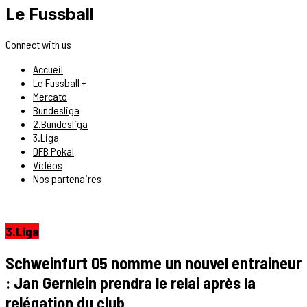
Le Fussball
Connect with us
Accueil
Le Fussball +
Mercato
Bundesliga
2.Bundesliga
3.Liga
DFB Pokal
Vidéos
Nos partenaires
3.Liga
Schweinfurt 05 nomme un nouvel entraineur
: Jan Gernlein prendra le relai après la
relégation du club