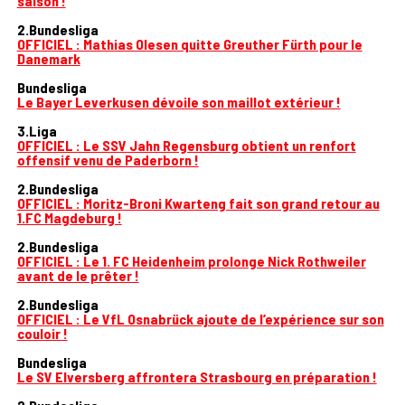
saison !
2.Bundesliga
OFFICIEL : Mathias Olesen quitte Greuther Fürth pour le
Danemark
Bundesliga
Le Bayer Leverkusen dévoile son maillot extérieur !
3.Liga
OFFICIEL : Le SSV Jahn Regensburg obtient un renfort
offensif venu de Paderborn !
2.Bundesliga
OFFICIEL : Moritz-Broni Kwarteng fait son grand retour au
1.FC Magdeburg !
2.Bundesliga
OFFICIEL : Le 1. FC Heidenheim prolonge Nick Rothweiler
avant de le prêter !
2.Bundesliga
OFFICIEL : Le VfL Osnabrück ajoute de l’expérience sur son
couloir !
Bundesliga
Le SV Elversberg affrontera Strasbourg en préparation !