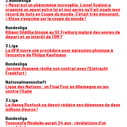
2.Bundesliga
« Messi est un phénomène incroyable. Lionel Scaloni a
organisé un appel entre lui et moi après qu’il ait égalé mon
record de buts en Coupe du monde. C’était très émouvant.
» Klose s’exprime sur la coupe du monde !
Bundesliga
Kiliann Sildillia bloqué au SC Freiburg malgré des envies de
départ et un intérêt de l’OM ?
3.Liga
La DFB ouvre une procédure pour agression physique à
l’encontre de Philipp Kaufmann
Bundesliga
Jerome Onguené résilie son contrat avec l’Eintracht
Frankfurt !
Nationalmannschaft
Ligue des Nations : un Final Four en Allemagne en jeu
contre l’Italie
3.Liga
Le Hansa Rostock va devoir réduire ses dépenses de deux
millions d’euros !
Bundesliga
Youssoufa Moukoko aurait 24 ans : révélations d’un