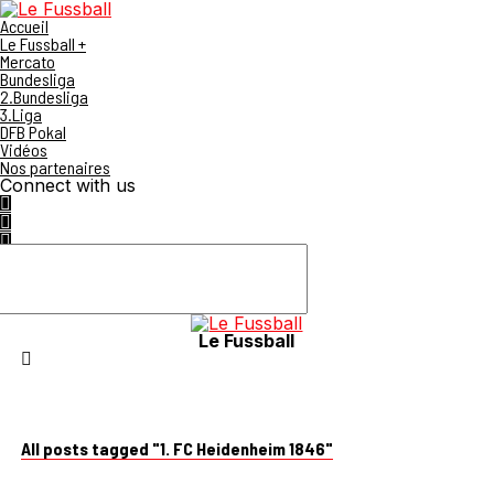
Accueil
Le Fussball +
Mercato
Bundesliga
2.Bundesliga
3.Liga
DFB Pokal
Vidéos
Nos partenaires
Connect with us
Le Fussball
All posts tagged "1. FC Heidenheim 1846"