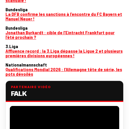
scandale !
Bundesliga
La DFB confirme les sanctions à l’encontre du FC Bayern et
Manuel Neuer !
Bundesliga
Jonathan Burkardt : cible de l’Eintracht Frankfurt pour
l’été prochain ?
3.Liga
Affluence record : la 3.Liga dépasse la Ligue 2 et plusieurs
premières divisions européennes !
Nationalmannschaft
Qualifications Mondial 2026 : l’Allemagne tête de série, les
pots dévoilés
PARTENAIRE VIDÉO
FALK