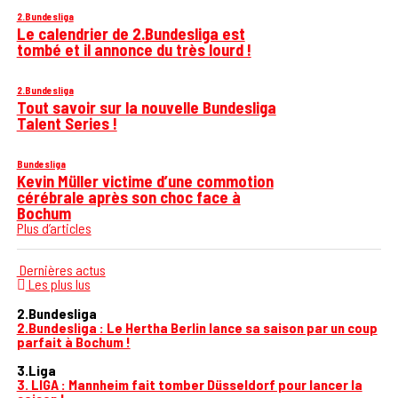
2.Bundesliga
Le calendrier de 2.Bundesliga est
tombé et il annonce du très lourd !
2.Bundesliga
Tout savoir sur la nouvelle Bundesliga
Talent Series !
Bundesliga
Kevin Müller victime d’une commotion
cérébrale après son choc face à
Bochum
Plus d’articles
Dernières actus
Les plus lus
2.Bundesliga
2.Bundesliga : Le Hertha Berlin lance sa saison par un coup
parfait à Bochum !
3.Liga
3. LIGA : Mannheim fait tomber Düsseldorf pour lancer la